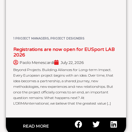
1 PROJECT MANAGERS, PROJECT DESIGNERS
Registrations are now open for EUSport LAB
2026
Paolo Menescardi
July 22, 2026
Beyond Projects. Building Alliances for Long-term Impact.
Every European project begins with an idea. Over time, that
idea becomes a partnership, a shared journey, new
methodologies, new experiences and new relationships. But
once the project officially comes to an end, an important
question remains: What happens next? At
L’ORMAinternational, we believe that the greatest value […]
READ MORE